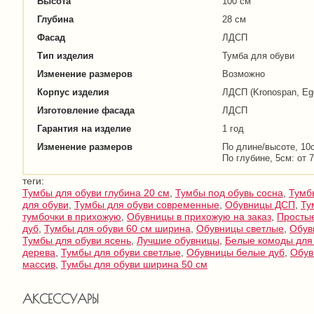
Высота
100 см
Глубина
28 см
Фасад
ЛДСП
Тип изделия
Тумба для обуви
Изменение размеров
Возможно
Корпус изделия
ЛДСП (Kronospan, Eg
Изготовление фасада
ЛДСП
Гарантия на изделие
1 год
Изменение размеров
По длине/высоте, 10с
По глубине, 5см: от 7
теги:
Тумбы для обуви глубина 20 см
,
Тумбы под обувь сосна
,
Тумб
для обуви
,
Тумбы для обуви современные
,
Обувницы ДСП
,
Ту
тумбочки в прихожую
,
Обувницы в прихожую на заказ
,
Просты
дуб
,
Тумбы для обуви 60 см ширина
,
Обувницы светлые
,
Обув
Тумбы для обуви ясень
,
Лучшие обувницы
,
Белые комоды для
дерева
,
Тумбы для обуви светлые
,
Обувницы белые дуб
,
Обув
массив
,
Тумбы для обуви ширина 50 см
АКСЕССУАРЫ