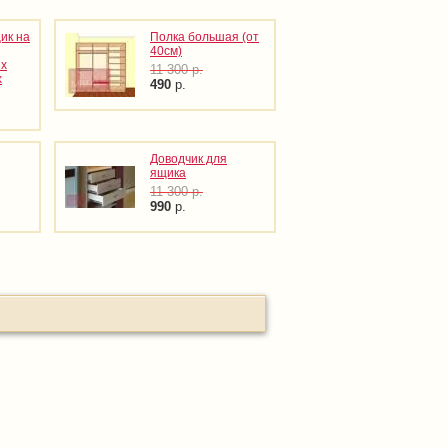
ик на
Полка большая (от
40см)
х
11 300
р.
х
490
р.
Доводчик для
ящика
11 300
р.
990
р.