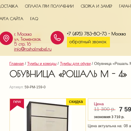
ОСТАВКА
ОПЛАТА ПРИ ПОЛУЧЕНИИ
СБОРКА И ЗАМЕР
ГАРАН
АРТА САЙТА
FAQ
+7 (495) 783-80-73 -
Москва
г. Москва
ул. Тюменская,
5 стр. 16
info@roshalmebel.ru
Главная
 / 
Тумбы и комоды
 / 
Тумбы для обуви
 / 
Обувница «Рошаль М
ОБУВНИЦА «РОШАЛЬ М - 4»
Артикул:
59-РМ-159-0
new
скидка
Цена
7 5
11 300
р.
экономия 3 710 р.
Цена актуальна на: 08 а