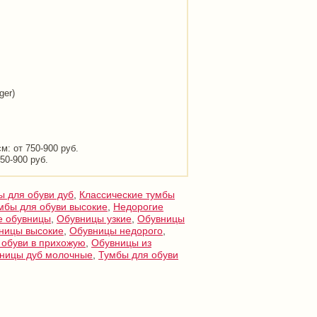
ger)
м: от 750-900 руб.
50-900 руб.
ы для обуви дуб
,
Классические тумбы
мбы для обуви высокие
,
Недорогие
е обувницы
,
Обувницы узкие
,
Обувницы
ницы высокие
,
Обувницы недорого
,
 обуви в прихожую
,
Обувницы из
ницы дуб молочные
,
Тумбы для обуви