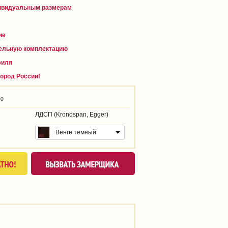
дивидуальным размерам
ие
ельную комплектацию
филя
город России!
ию
ЛДСП (Kronospan, Egger)
Венге темный