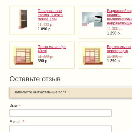
Тонированное
Выдвижной ящ
стекло, высота
шарико-
менее 1,9м
подшипниковы
направляющи
11 300
р.
11 300
р.
1 090
р.
1 290
р.
Полка малая (до
Вертикальная
40см)
перегородка
11 300
р.
11 300
р.
390
р.
1 290
р.
Оставьте отзыв
Заполните обязательные поля
*
.
Имя:
*
E-mail:
*