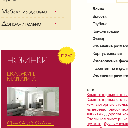
Длина
Мебель из дерева
Высота
Дополнительно
Глубина
Конфигурация
Фасад
Изменение размер
Корпус изделия
НОВИНКИ
Изготовление фас
Гарантия на издел
ШКАФ-КУПЕ
Изменение размер
МАРГАРИТА
теги:
Компьютерные столы 
Компьютерные столы 
компьютерные столы
из дерева
,
Классичес
ящиками
,
Дорогие ко
Столы компьютерные
СТЕНКА 3D КРЕЛЕН-1
прямые
,
Лучшие ком