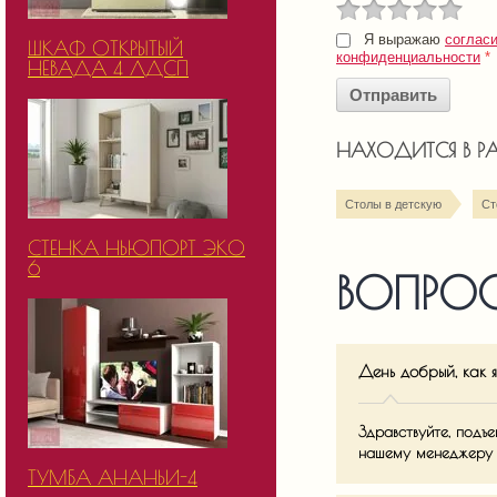
Я выражаю
соглас
ШКАФ ОТКРЫТЫЙ
конфиденциальности
*
НЕВАДА 4 ЛДСП
НАХОДИТСЯ В Р
Столы в детскую
Ст
СТЕНКА НЬЮПОРТ ЭКО
6
ВОПРОС
День добрый, как 
Здравствуйте, подъ
нашему менеджеру п
ТУМБА АНАНЬИ-4