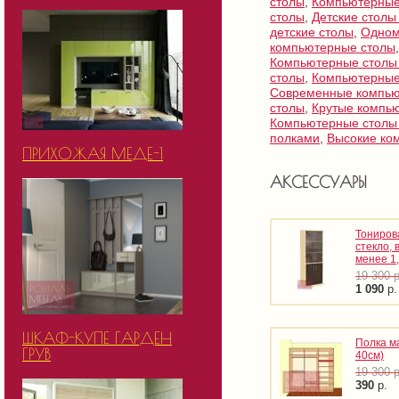
столы
,
Компьютерные
столы
,
Детские столы
детские столы
,
Одном
компьютерные столы
Компьютерные столы
столы
,
Компьютерные
Современные компью
столы
,
Крутые компь
Компьютерные столы
полками
,
Высокие ко
ПРИХОЖАЯ МЕДЕ-1
АКСЕССУАРЫ
Тониров
стекло, 
менее 1
19 300
р
1 090
р.
ШКАФ-КУПЕ ГАРДЕН
Полка м
ГРУВ
40см)
19 300
р
390
р.