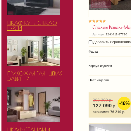
ШКАФ КУПЕ СТЕКЛО
Спальня Рошаль-Ма
ПЕРСИ
Артикул:
22-К-411-87720
Добавить к сравнению
Фасад
Корпус изделия
ПРИХОЖАЯ ГЛЯНЦЕВАЯ
ЭЛВИН 7
Цвет изделия
203 300
р.
-46%
127 090
р.
экономия 76 210 р.
ШКАФ СТАНЛИ 4