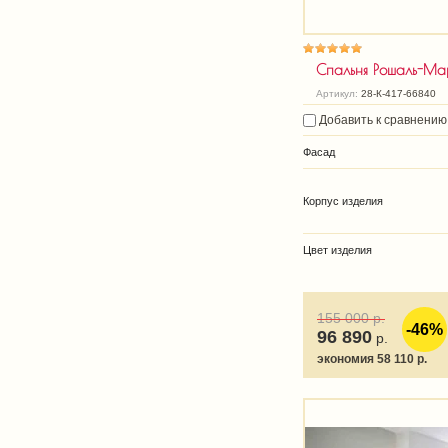
Спальня Рошаль-Ма
Артикул:
28-К-417-66840
Добавить к сравнению
Фасад
Корпус изделия
Цвет изделия
155 000
р.
-46%
96 890
р.
экономия 58 110 р.