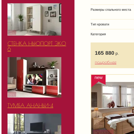
Размеры спального места
Тип кровати
Категория
СТЕНКА НЬЮПОРТ ЭКО
6
165 880
р.
подробнее
new
ТУМБА АНАНЬИ-4