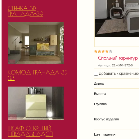
СТЕНКА 3D
ГРАНАДА-39
Спальный гарнитур
Артикул:
21-КМФ-372-0
КОМОД ГРАНАДА 3D
Добавить к сравнению
33
Длина
Высота
Глубина
Корпус изделия
ШКАФ ОТКРЫТЫЙ
НЕВАДА 4 ЛДСП
Цвет изделия