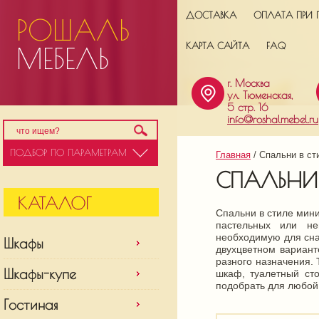
ДОСТАВКА
ОПЛАТА ПРИ 
РОШАЛЬ
КАРТА САЙТА
FAQ
МЕБЕЛЬ
г. Москва
ул. Тюменская,
5 стр. 16
info@roshalmebel.ru
ПОДБОР ПО ПАРАМЕТРАМ
Главная
 / 
Спальни в ст
СПАЛЬНИ
Спальни в стиле мин
пастельных или не
необходимую для сна
Шкафы
двухцветном вариант
разного назначения.
Шкафы-купе
шкаф, туалетный ст
подобрать для любой
Гостиная