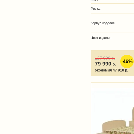
Фасад
Корпус изделия
Цвет изделия
127 900
р.
-46%
79 990
р.
экономия 47 910 р.