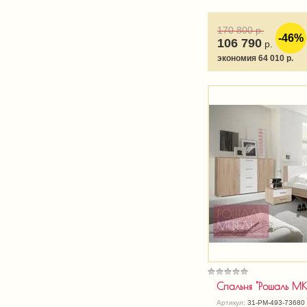
170 800
р.
-46%
106 790
р.
экономия 64 010 р.
Спальня "Рошаль МК
Артикул:
31-РМ-493-73680