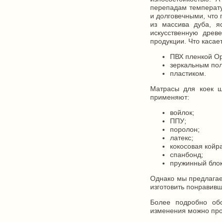
перепадам температу
и долговечными, что 
из массива дуба, я
искусственную древе
продукции. Что касае
ПВХ пленкой Ор
зеркальным по
пластиком.
Матрасы для коек ш
применяют:
войлок;
ППУ;
поролон;
латекс;
кокосовая койра
спанбонд;
пружинный блок
Однако мы предлагае
изготовить понравивш
Более подробно об
изменения можно про