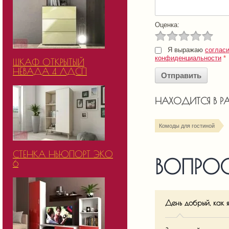
Оценка:
Я выражаю
соглас
конфиденциальности
*
ШКАФ ОТКРЫТЫЙ
НЕВАДА 4 ЛДСП
НАХОДИТСЯ В Р
Комоды для гостиной
СТЕНКА НЬЮПОРТ ЭКО
ВОПРОС
6
День добрый, как 