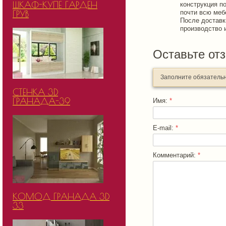
ШКАФ-КУПЕ ГАРДЕН
конструкция п
ГРУВ
почти всю мебе
После доставк
производство 
Оставьте от
Заполните обязатель
СТЕНКА 3D
ГРАНАДА-39
Имя:
*
E-mail:
*
Комментарий:
*
КОМОД ГРАНАДА 3D
33