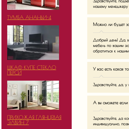
Здравствуйте, подъ
нашему менеджеру п
ТУМБА АНАНЬИ-4
Можно ли будет з
Добрый день! Да, в
мебель по вашим эс
обратиться к наши
ШКАФ КУПЕ СТЕКЛО
У вас есть какая т
ПЕРСИ
Здравствуйте, да, у
А вы сможете если
ПРИХОЖАЯ ГЛЯНЦЕВАЯ
Здравствуйте, да к
ЭЛВИН 7
индивидуально, по