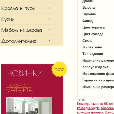
Длина
Кресла и пуфы
Высота
Глубина
Кухни
Фасад
Цвет корпуса
Мебель из дерева
Цвет фасада
Дополнительно
Стиль
Жилая зона
Тип изделия
Изменение размер
Корпус изделия
НОВИНКИ
Изготовление фас
Гарантия на издел
ШКАФ-КУПЕ
Изменение размер
МАРГАРИТА
теги:
Комоды высота 60 см
комоды МДФ
,
Малень
комоды дерево
,
Комо