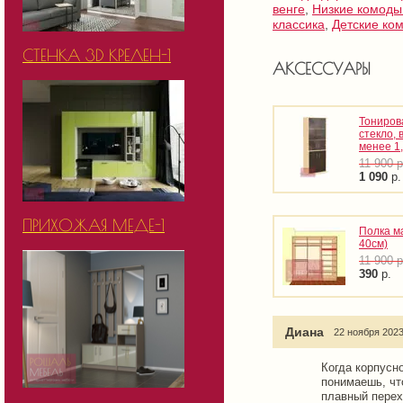
венге
,
Низкие комоды
классика
,
Детские ко
СТЕНКА 3D КРЕЛЕН-1
АКСЕССУАРЫ
Тониров
стекло, 
менее 1
11 900
р
1 090
р.
ПРИХОЖАЯ МЕДЕ-1
Полка м
40см)
11 900
р
390
р.
Диана
22 ноября 2023
Когда корпусн
понимаешь, чт
плавный перех