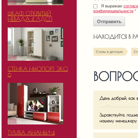
Я выражаю
соглас
конфиденциальности
*
ШКАФ ОТКРЫТЫЙ
НЕВАДА 4 ЛДСП
НАХОДИТСЯ В Р
Столы в детскую
Ст
СТЕНКА НЬЮПОРТ ЭКО
ВОПРОС
6
День добрый, как 
Здравствуйте, подъ
нашему менеджеру п
ТУМБА АНАНЬИ-4