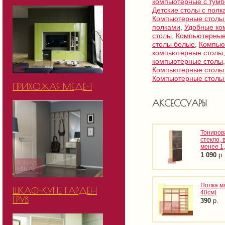
компьютерные с тумб
Детские столы с полк
Компьютерные столы
полками
,
Удобные ко
столы
,
Компьютерные
столы белые
,
Компью
компьютерные столы
компьютерные столы
Компьютерные столы
Компьютерные столы
ПРИХОЖАЯ МЕДЕ-1
АКСЕССУАРЫ
Тониров
стекло, 
менее 1
1 090
р.
Полка м
ШКАФ-КУПЕ ГАРДЕН
40см)
ГРУВ
390
р.