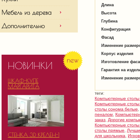
Длина
Мебель из дерева
Высота
Глубина
Дополнительно
Конфигурация
Фасад
Изменение размер
Корпус изделия
Изготовление фас
НОВИНКИ
Гарантия на издел
Изменение размер
ШКАФ-КУПЕ
МАРГАРИТА
теги:
Компьютерные столы 
Компьютерные столы
столы сонома белые
пеналом
,
Компьютерн
заказ
,
Дорогие компь
Компьютерные столы 
столы прямые
,
Лучши
СТЕНКА 3D КРЕЛЕН-1
для школьника
,
Игров