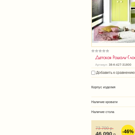
Детская Рошаль-Гло
Артикул:
38-К-427-31800
Добавить к сравнению
Корпус изделия
Наличие кровати
Наличие стола
73 700
р.
-46%
46 090
р.